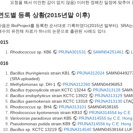
요청을 해서 미안한 감이 없지 않음) 이러한 정해진 일정에 맞추어
연도별 등록 상황(2015년말 이후)
다음은 BioProject를 등록한 순서대로 기록하였다(2015년 말부터). S
복수의 유전체 자료가 하나의 논문으로 출판된 사례도 있다.
2015
Rhodococcus
sp. KB6
PRJNA301531
SAMN04251461
2016
Bacillus thuringiensis
strain:KB1
PRJNA312024
SAMN044927
(SRA uploaded)
Methylomonas
sp. DH-1
PRJNA312260
SAMN04496853
Bacillus trypoxylicola
strain:KCTC 13244
PRJNA313128
SAMN0
Bacillus endophyticus
strain:KCTC 13922
PRJNA313129
SAMN
Bacillus gaemokensis
strain:KCTC 13318
PRJNA313130
LTAQ
Rhodococcus
sp. BH4
PRJNA313101
SAMN04538165
Rhodococcus kyotonensis
strain:KB10
PRJNA314554 by C.E.
Variovorax paradoxus
strain:KB5
PRJNA314555 by C.E. Hong
Pseudomonas putida
strain:KB9
PRJNA314556 by C.E. Hong
Bacillus
sp. KCTC 13219
PRJNA314540
SAMN04538164 LUF