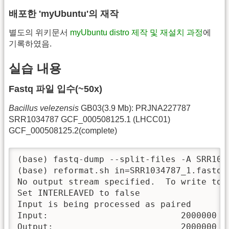
배포한 'myUbuntu'의 재작
별도의 위키문서
myUbuntu distro 제작 및 재설치 과정
에
기록하였음.
실습 내용
Fastq 파일 입수(~50x)
Bacillus velezensis
GB03(3.9 Mb): PRJNA227787
SRR1034787 GCF_000508125.1 (LHCC01)
GCF_000508125.2(complete)
(base) fastq-dump --split-files -A SRR103
(base) reformat.sh in=SRR1034787_1.fastq i
No output stream specified.  To write to 
Set INTERLEAVED to false

Input is being processed as paired

Input:                          2000000 r
Output:                         2000000 r