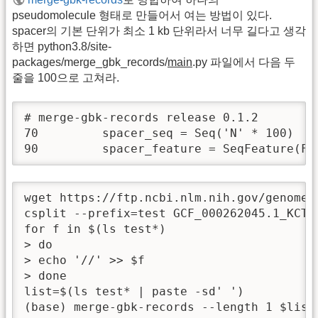
pseudomolecule 형태로 만들어서 여는 방법이 있다.
spacer의 기본 단위가 최소 1 kb 단위라서 너무 길다고 생각
하면 python3.8/site-
packages/merge_gbk_records/
main
.py 파일에서 다음 두
줄을 100으로 고쳐라.
# merge-gbk-records release 0.1.2

70         spacer_seq = Seq('N' * 100)

90         spacer_feature = SeqFeature(Fe
wget https://ftp.ncbi.nlm.nih.gov/genomes
csplit --prefix=test GCF_000262045.1_KCTC
for f in $(ls test*)

> do

> echo '//' >> $f

> done

list=$(ls test* | paste -sd' ')

(base) merge-gbk-records --length 1 $list