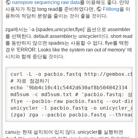
nanopore sequencing raw data
를 이용해도 좋다. 만약
사용자가 직접 long read를 준비하였다면,
Filtlong
을 이
용하여 적당히 분량을 줄이는 것이 좋을 것이다.
zga에서는 '-a {spades,unicycler,flye}' 옵션으로 assembler
를 선택한다. default assembler는 unicycler이다. short read
를 동반하지 않으면 spades는 사용할 수 없다. flye를 택한
경우 'ERROR: Looks like the system ran out of memory' 메
시지와 함께 중단될 것이다.
curl -L -o pacbio.fastq http://gembox.cbc
# 자료 점검하기

echo '9bb4c10c41c5442d630af8b504042334  pa
md5sum -c md5sum.txt # 'pacbio.fastq: 
flye --pacbio-raw pacbio.fastq --out-dir 
unicycler -l pacbio.fastq -o unicycler_ass
(zga) zga --pacbio pacbio.fastq --thread
canu는 현재 설치되어 있지 않다. unicycler를 실행하면