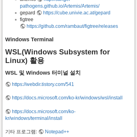
pathogens.github.io/Artemis/Artemis/
gepard
https://cube.univie.ac.at/gepard
figtree
https://github.com/rambaut/figtree/releases
Windows Terminal
WSL(Windows Subsystem for
Linux) 활용
WSL 및 Windows 터미널 설치
https://webdir.tistory.com/541
https://docs.microsoft.com/ko-kr/windows/wsl/install
https://docs.microsoft.com/ko-
kr/windows/terminal/install
기타 프로그램:
Notepad++