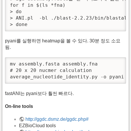
for f in $(ls *fna)

> do

> ANI.pl  -bl ./blast-2.2.23/bin/blastall
> done
pyani를 실행하면 heatmap을 볼 수 있다. 30분 정도 소요
됨.
mv assembly.fasta assembly.fna

# 20 x 20 nucmer calculation

average_nucleotide_identity.py -o pyani -
fastANI는 pyani보다 훨씬 빠르다.
On-line tools
http://ggdc.dsmz.de/ggdc.php#
EZBioCloud tools