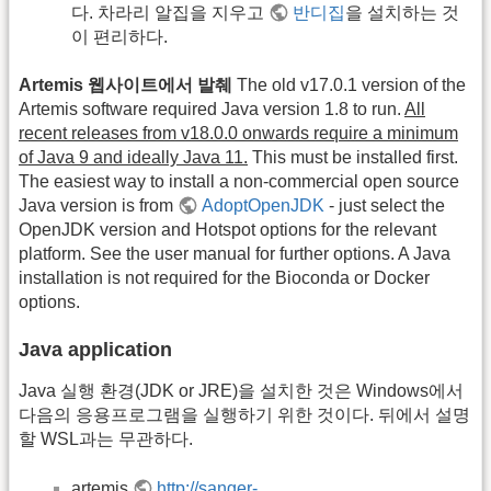
다. 차라리 알집을 지우고
반디집
을 설치하는 것
이 편리하다.
Artemis 웹사이트에서 발췌
The old v17.0.1 version of the
Artemis software required Java version 1.8 to run.
All
recent releases from v18.0.0 onwards require a minimum
of Java 9 and ideally Java 11.
This must be installed first.
The easiest way to install a non-commercial open source
Java version is from
AdoptOpenJDK
- just select the
OpenJDK version and Hotspot options for the relevant
platform. See the user manual for further options. A Java
installation is not required for the Bioconda or Docker
options.
Java application
Java 실행 환경(JDK or JRE)을 설치한 것은 Windows에서
다음의 응용프로그램을 실행하기 위한 것이다. 뒤에서 설명
할 WSL과는 무관하다.
artemis
http://sanger-