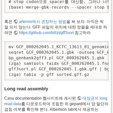
# stop codon으로 spacer를 대신함. 그러나 너무 긴
(base) merge-gbk-records --spacer stop $l
혹은
artemis에서 권장하는 방법
을 써 보자. 아직은 썩
잘 되지 않는다. GFF 파일의 위치에 대한 정렬을 제대로 하
려면
https://github.com/billzt/gff3sort
참고하라
mv GCF_000262045.1_KCTC_13613_01_genomic.g
seqret GCF_000262045.1.gbk -outseq GCF_000
bp_genbank2gff3.pl GCF_000262045.1.gbk

(zga) samtools faidx GCF_000262045.1.fna

gff3sort.pl GCF_000262045.1.gbk.gff | bgzi
(zga) tabix -p gff sorted.gff.gz
Long read assembly
Canu documentation 웹사이트에 게시된
대장균의 long
read data
를 다운로드하여 조립한 뒤 gepard에서 양 말단의
겹침 여부를 확인해 본다. Albertson lab에서 제공하는