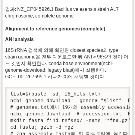
결과: NZ_CP045926.1 Bacillus velezensis strain AL7
chromosome, complete genome
Alignment to reference genomes (complete)
ANI analysis
16S rRNA 검색에 의해 확인된 closest species의 type
strain genome을 전부 다운로드한 뒤 ANI > 96%인 것이 어
느 것인지 확인한다. conda base environment(ncbi-
genome-download, legacy blast)에서 실행한다.
GCF_001267695.1 하나가 이에 해당할 것이다.
list=$(paste -sd, 16_hits.txt)

ncbi-genome-download --genera "$list" -F 
# genomes.txt에서 19개의 assembly accessio
ncbi-genome-download -A accession.txt -F f
mkdir fasta find refseq/ -name '*fna.gz' -
cd fasta; gzip -d *gz

# zga assembly.fasta를 현 디렉토리에 옮긴다.
