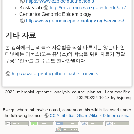
https://www.ezbiocloud.net/tools
Kostas lab
http://enve-omics.ce.gatech.edu/ani/
Center for Genomic Epidemiology
http://www.genomicepidemiology.org/services/
기타 자료
본 강좌에서는 리눅스 사용법을 직접 다루지는 않는다. 인
터넷에는 리눅스(또는 유닉스)의 학습을 위한 자료가 정말
무궁무진하고 그 수준도 천차만별이다.
https://swcarpentry.github.io/shell-novice/
2022_microbial_genome_analysis_course_plan.txt
· Last modified:
2022/03/24 10:18
by
hyjeong
Except where otherwise noted, content on this wiki is licensed under
the following license:
CC Attribution-Share Alike 4.0 International