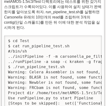
metAMOS-1.5rc3/Test 디렉토리에는 테스트를 위한 갖가지
스크립트가 수록되어있다. 이를 사용하여 설치 상태가 완벽
한지를 알아보도록 하자. run_pipeline_test.sh를 실행하면
Carsonella
유래의 10만개의 read를 조립하여 3개의
contig(단일 스캐폴드)를 만든 뒤 이에 대한 분석 작업을 실
시하게 된다.
$ cd Test

$ cat run_pipeline_test.sh 

#/bin/sh

../initPipeline -f -m carsonella_pe_filt.f
../runPipeline -a soap -c kraken -g fragg
$ ./run_pipeline_test.sh 

Warning: Celera Assembler is not found, s
Warning: BLASR is not found, some function
Warning: Newbler is not found, some funct
Warning: FRCbam is not found, some functi
Project dir /home/test/metAMOS-1.5rc3/Tes
Use runPipeline.py to start Pipeline

[Steps to be skipped]:  set(['FunctionalAn