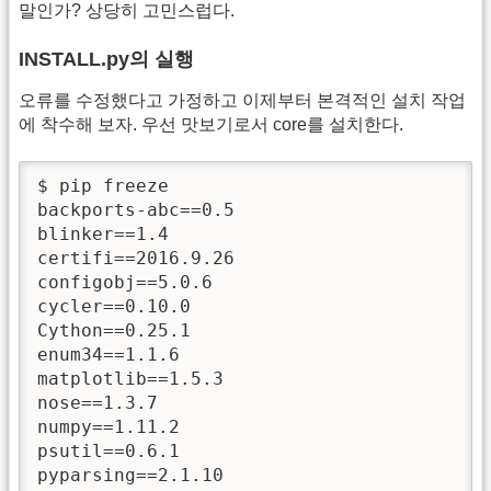
말인가? 상당히 고민스럽다.
INSTALL.py의 실행
오류를 수정했다고 가정하고 이제부터 본격적인 설치 작업
에 착수해 보자. 우선 맛보기로서 core를 설치한다.
$ pip freeze

backports-abc==0.5

blinker==1.4

certifi==2016.9.26

configobj==5.0.6

cycler==0.10.0

Cython==0.25.1

enum34==1.1.6

matplotlib==1.5.3

nose==1.3.7

numpy==1.11.2

psutil==0.6.1

pyparsing==2.1.10
