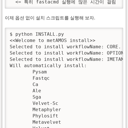
  <= 특히 fastacmd 실행에 많은 시간이 걸림
이제 옵션 없이 설치 스크립트를 실행해 보자.
$ python INSTALL.py

<<Welcome to metAMOS install>>

Selected to install workflowName: CORE.

Selected to install workflowName: OPTIONAL
Selected to install workflowName: IMETAMOS
Will automatically install:

	Pysam

	Fastqc

	Ca

	Ale

	Sga

	Velvet-Sc

	Metaphyler

	Phylosift

	Metavelvet
