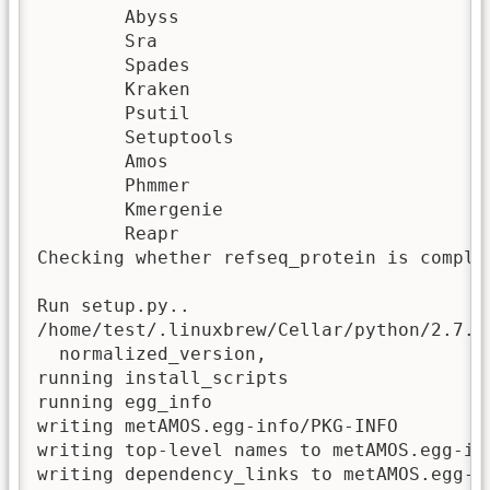
	Abyss

	Sra

	Spades

	Kraken

	Psutil

	Setuptools

	Amos

	Phmmer

	Kmergenie

	Reapr

Checking whether refseq_protein is complet
Run setup.py..

/home/test/.linuxbrew/Cellar/python/2.7.1
  normalized_version,

running install_scripts

running egg_info

writing metAMOS.egg-info/PKG-INFO

writing top-level names to metAMOS.egg-inf
writing dependency_links to metAMOS.egg-in