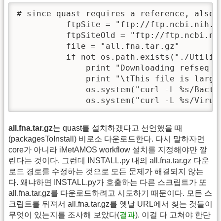
# since quast requires a reference, also d
          ftpSite = "ftp://ftp.ncbi.nih.go
          ftpSiteOld = "ftp://ftp.ncbi.ni
          file = "all.fna.tar.gz"

          if not os.path.exists("./Utilit
              print "Downloading refseq g
              print "\tThis file is large
              os.system("curl -L %s/Bacte
              os.system("curl -L %s/Virus
all.fna.tar.gz
는 quast를 설치하겠다고 선언했을 때
(packagesToInstall) 비로소 다운로드한다. 다시 말하자면
core가 아니라 iMetAMOS workflow 설치를 지정해야만 깔
린다는 것이다. 그런데 INSTALL.py 내의 all.fna.tar.gz 다운
로드 경로를 수정하는 것으로 모든 문제가 해결되지 않는
다. 왜냐하면 INSTALL.py가 호출하는 다른 스크립트가 또
all.fna.tar.gz를 다운로드하려고 시도하기 때문이다. 모든 스
크립트를 뒤져서 all.fna.tar.gz를 옛날 URL에서 찾는 것들이
무엇이 있는지를 조사해 보았다(
결과
). 이걸 다 고쳐야 한단