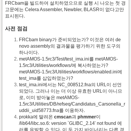
FRCbam을 빌드하여 설치하였으므로 실행 시 나오는 첫 경
고문에는 Celera Assembler, Newbler, BLASR이 없다고만
표시된다.
사전 점검
FRCbam binary가 준비되었는가? 이것은 여러 de
novo assembly의 결과물을 평가하기 위한 도구의
하나이다.
metAMOS-1.5rc3/Test/test_ima.ini를 metAMOS-
1.5rc3/Utilities/workflows/에 복사하였는가?
metAMOS-1.5rc3/Utilities/workflows/enabled.ini에
test_ima를 삽입하였는가?
test_ima.ini에서는 NC_008512.fna의 URL이 선언
되었다. 그러나 이는 더 이상 유효한 URL이 아니므
로, 이미 받아놓은 metAMOS-
1.5rc3/Utilities/DB/refseq/Candidatus_Carsonella_r
uddii_uid58773.fna를 이용하자.
prokka에 딸려온
cmscan
과
phmmer
이
/lib64/libc.so.6: version `GLIBC_2.14' not found 에
러를 유발할 수 있다. 이 두 가지 바이너리는 다른 경