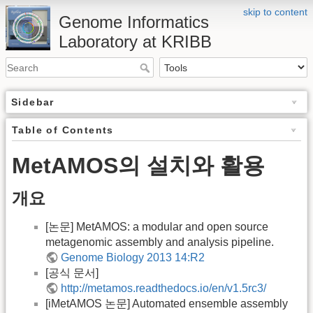
skip to content
Genome Informatics
Laboratory at KRIBB
Sidebar
Table of Contents
MetAMOS의 설치와 활용
개요
[논문] MetAMOS: a modular and open source
metagenomic assembly and analysis pipeline.
Genome Biology 2013 14:R2
[공식 문서]
http://metamos.readthedocs.io/en/v1.5rc3/
[iMetAMOS 논문] Automated ensemble assembly