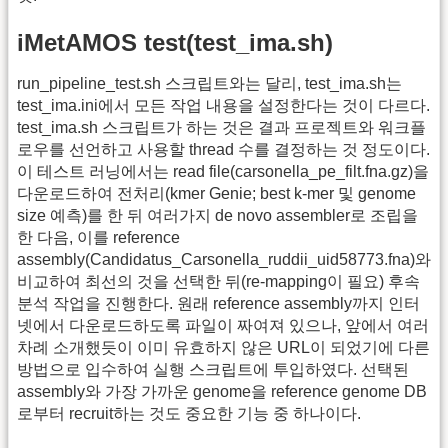
iMetAMOS test(test_ima.sh)
run_pipeline_test.sh 스크립트와는 달리, test_ima.sh는
test_ima.ini에서 모든 작업 내용을 설정한다는 것이 다르다.
test_ima.sh 스크립트가 하는 것은 결과 프로젝트와 워크플
로우를 선언하고 사용할 thread 수를 결정하는 것 정도이다.
이 테스트 러닝에서는 read file(carsonella_pe_filt.fna.gz)을
다운로드하여 전처리(kmer Genie; best k-mer 및 genome
size 예측)를 한 뒤 여러가지 de novo assembler로 조립을
한 다음, 이를 reference
assembly(Candidatus_Carsonella_ruddii_uid58773.fna)와
비교하여 최선의 것을 선택한 뒤(re-mapping이 필요) 후속
분석 작업을 진행한다. 원래 reference assembly까지 인터
넷에서 다운로드하도록 파일이 짜여져 있으나, 앞에서 여러
차례 소개했듯이 이미 유효하지 않은 URL이 되었기에 다른
방법으로 입수하여 실행 스크립트에 투입하였다. 선택된
assembly와 가장 가까운 genome을 reference genome DB
로부터 recruit하는 것도 중요한 기능 중 하나이다.