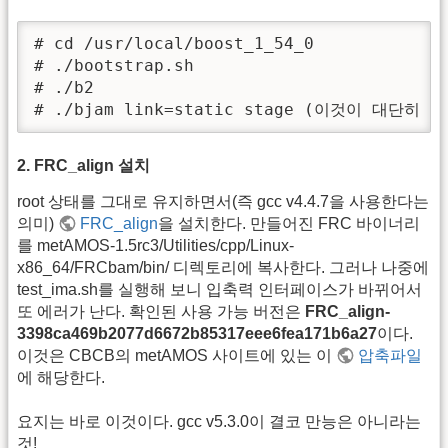
# cd /usr/local/boost_1_54_0

# ./bootstrap.sh

# ./b2

# ./bjam link=static stage (이것이 대단히 
2. FRC_align 설치
root 상태를 그대로 유지하면서(즉 gcc v4.4.7을 사용한다는
의미)
FRC_align
을 설치한다. 만들어진 FRC 바이너리
를 metAMOS-1.5rc3/Utilities/cpp/Linux-
x86_64/FRCbam/bin/ 디렉토리에 복사한다. 그러나 나중에
test_ima.sh를 실행해 보니 입축력 인터페이스가 바뀌어서
또 에러가 난다. 확인된 사용 가능 버전은
FRC_align-
3398ca469b2077d6672b85317eee6fea171b6a27
이다.
이것은 CBCB의 metAMOS 사이트에 있는 이
압축파일
에 해당한다.
요지는 바로 이것이다. gcc v5.3.0이 결코 만능은 아니라는
것!