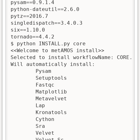
pysam==0.9.1.4

python-dateutil==2.6.0

pytz==2016.7

singledispatch==3.4.0.3

six==1.10.0

tornado==4.4.2

$ python INSTALL.py core

<<Welcome to metAMOS install>>

Selected to install workflowName: CORE.

Will automatically install:

	Pysam

	Setuptools

	Fastqc

	Matplotlib

	Metavelvet

	Lap

	Kronatools

	Cython

	Sra

	Velvet

	Velvet-Sc
