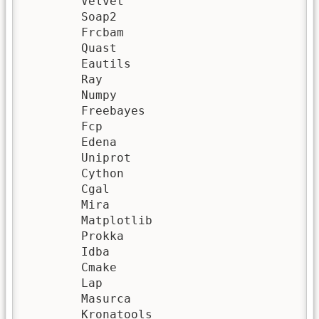
	Velvet

	Soap2

	Frcbam

	Quast

	Eautils

	Ray

	Numpy

	Freebayes

	Fcp

	Edena

	Uniprot

	Cython

	Cgal

	Mira

	Matplotlib

	Prokka

	Idba

	Cmake

	Lap

	Masurca

	Kronatools
