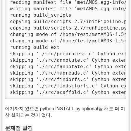
reading manifest file 'metAMOS.egg-info/SO
writing manifest file 'metAMOS.egg-info/SO
running build_scripts

copying build/scripts-2.7/initPipeline.py
copying build/scripts-2.7/runPipeline.py -
changing mode of /home/test/metAMOS-1.5rc3
changing mode of /home/test/metAMOS-1.5rc3
running build_ext

skipping './src/preprocess.c' Cython exten
skipping './src/annotate.c' Cython extensi
skipping './src/fannotate.c' Cython extens
skipping './src/mapreads.c' Cython extensi
skipping './src/findorfs.c' Cython extensi
skipping './src/findscforfs.c' Cython exte
skipping './src/scaffold.c' Cython extens
여기까지 왔으면 python INSTALL.py optional을 해도 더 이
상 설치되는 것이 없다.
문제점 발견