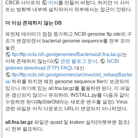
CBCB 사이트의
미러
를 만들어 버렸다. 하지만 이 사이
트는 방화벽 내부에 설치되어서 외부에서는 접근이 안된다.
더 이상 존재하지 않는 DB
유전체 데이터가 점점 증가하고 NCBI genome ftp site의 구
조가 변경되면서 bacterial genome sequence를 전부 모아
놓은
ftp://ftp.ncbi.nih.gov/genomes/Bacteria/all.fna.tar.gz
는
이제 존재하지 않는다(
관련 블로그 문서
,
NCBI
gebines download (FTP) FAQ)
. 대신
ftp://ftp.ncbi.nih.gov/genomes/archive/old_refseq/Bacter
ia/
하위를 뒤지면 예전 genome sequence file이 보관되어
있으니 여기에 있는 all.fna.tar.gz를 활용하면 된다. 이 파일
은 갱신되지 않으니 유의하라. INSTALL.py를 다음과 같이
수정하면 된다(ftpSiteOld라는 새로운 변수를 설정). Virus
관련 파일은 아직 다운로드 URL이 변경되지 아니하였다.
all.fna.tar.gz
파일은 quast 및 kraken 설치(아랫부분 참조)
시 전부 필요하다.