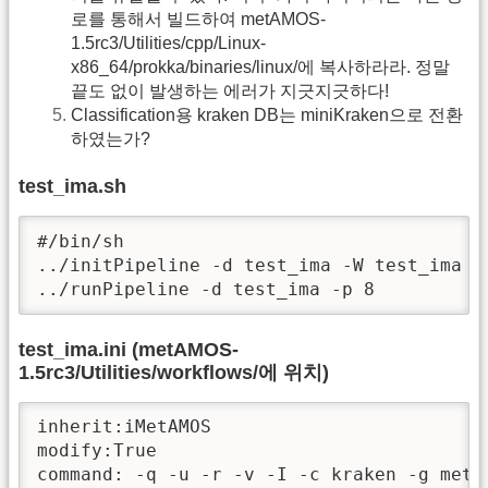
로를 통해서 빌드하여 metAMOS-
1.5rc3/Utilities/cpp/Linux-
x86_64/prokka/binaries/linux/에 복사하라라. 정말
끝도 없이 발생하는 에러가 지긋지긋하다!
Classification용 kraken DB는 miniKraken으로 전환
하였는가?
test_ima.sh
#/bin/sh

../initPipeline -d test_ima -W test_ima

../runPipeline -d test_ima -p 8 
test_ima.ini (metAMOS-
1.5rc3/Utilities/workflows/에 위치)
inherit:iMetAMOS

modify:True

command: -q -u -r -v -I -c kraken -g meta