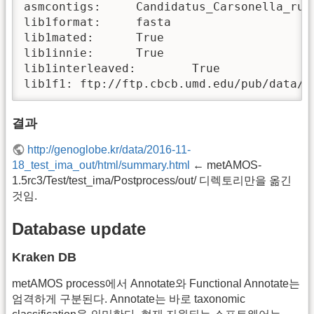
asmcontigs:     Candidatus_Carsonella_rudd
lib1format:     fasta

lib1mated:      True

lib1innie:      True

lib1interleaved:        True

lib1f1: ftp://ftp.cbcb.umd.edu/pub/data/m
결과
http://genoglobe.kr/data/2016-11-
18_test_ima_out/html/summary.html
← metAMOS-
1.5rc3/Test/test_ima/Postprocess/out/ 디렉토리만을 옮긴
것임.
Database update
Kraken DB
metAMOS process에서 Annotate와 Functional Annotate는
엄격하게 구분된다. Annotate는 바로 taxonomic