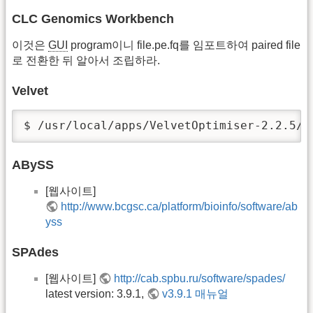
CLC Genomics Workbench
이것은
GUI
program이니 file.pe.fq를 임포트하여 paired file
로 전환한 뒤 알아서 조립하라.
Velvet
$ /usr/local/apps/VelvetOptimiser-2.2.5/V
ABySS
[웹사이트]
http://www.bcgsc.ca/platform/bioinfo/software/ab
yss
SPAdes
[웹사이트]
http://cab.spbu.ru/software/spades/
latest version: 3.9.1,
v3.9.1 매뉴얼