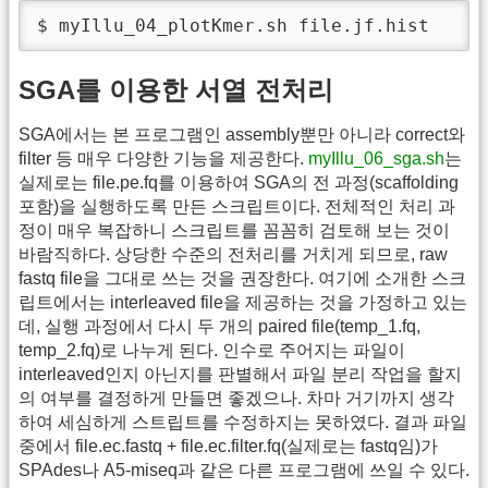
$ myIllu_04_plotKmer.sh file.jf.hist
SGA를 이용한 서열 전처리
SGA에서는 본 프로그램인 assembly뿐만 아니라 correct와
filter 등 매우 다양한 기능을 제공한다.
myIllu_06_sga.sh
는
실제로는 file.pe.fq를 이용하여 SGA의 전 과정(scaffolding
포함)을 실행하도록 만든 스크립트이다. 전체적인 처리 과
정이 매우 복잡하니 스크립트를 꼼꼼히 검토해 보는 것이
바람직하다. 상당한 수준의 전처리를 거치게 되므로, raw
fastq file을 그대로 쓰는 것을 권장한다. 여기에 소개한 스크
립트에서는 interleaved file을 제공하는 것을 가정하고 있는
데, 실행 과정에서 다시 두 개의 paired file(temp_1.fq,
temp_2.fq)로 나누게 된다. 인수로 주어지는 파일이
interleaved인지 아닌지를 판별해서 파일 분리 작업을 할지
의 여부를 결정하게 만들면 좋겠으나. 차마 거기까지 생각
하여 세심하게 스트립트를 수정하지는 못하였다. 결과 파일
중에서 file.ec.fastq + file.ec.filter.fq(실제로는 fastq임)가
SPAdes나 A5-miseq과 같은 다른 프로그램에 쓰일 수 있다.