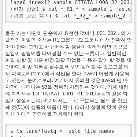
lane6_index12_sample_CTTGTA_L006_R2_003.fa
(변경 방법) $ cat *_R1_* > sample_1.fastq

(변경 방법 계속) $ cat *_R2_* > sample_2.fa
물론 이는 대단히 단순하게 표현한 것이다. 001, 002…의 개
별적인 파일의 순서는 R1 그룹과 R2 그룹 내에서 정확히 맞
아야 한다. 그리고 바꾸어야 할 샘플이 여러개라면 손으로
일일이 명령어를 타이핑할 수도 없는 노릇이다. 일반적인
파일 병합 및 이름 변경 일괄 작업을 다음과 같이 할 것을 제
안한다. 파일 이름을 실수로 바꾸면 돌이킬 수 없으므로 임
시 디렉토리(temp)에서 작업을 한다. awk가 어떻게 사용되
고 있는지 눈여겨보라. 여기에서 유의할 것은 awk의 맨 마
지막에 나타나는 $3을 정확히 지정하는 것이다. 기계 세팅
에 따라서는 1-3_TATAAT_L001_R1_001.fastq과 같은 파
일이 생성되는데, 여기에서는 '_'로 구분되는 필드 중 첫번
째 것($1)이 샘플의 이름이 된다. 따라서 상황에 맞게 유연
하게 아래의 명령어를 적용해야 한다.
$ ls lane*fastq > fastq_file_names
