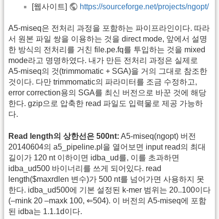
[웹사이트]
https://sourceforge.net/projects/ngopt/
A5-miseq은 전처리 과정을 포함하는 파이프라인이다. 따라
서 원본 파일 쌍을 이용하는 것을 direct mode, 앞에서 설명
한 방식의 전처리를 거친 file.pe.fq를 투입하는 것을 mixed
mode라고 명명하였다. 내가 만든 전처리 과정은 실제로
A5-miseq의 것(trimmomatic + SGA)을 거의 그대로 참조한
것이다. 다만 trimmomatic의 파라미터를 조금 수정하고,
error correction용의 SGA를 최신 버전으로 바꾼 것에 해당
한다. gzip으로 압축한 read 파일도 입력물로 제공 가능하
다.
Read length의 상한선은 500nt:
A5-miseq(ngopt) 버전
20140604의 a5_pipeline.pl을 열어보면 input read의 최대
길이가 120 nt 이하이면 idba_ud를, 이를 초과하면
idba_ud500 바이너리를 쓰게 되어있다. read
length($maxrdlen 변수)가 500 nt를 넘어가면 사용하지 못
한다. idba_ud500에 기본 설정된 k-mer 범위는 20..100이다
(–mink 20 –maxk 100, ⇐504). 이 버전의 A5-miseq에 포함
된 idba는 1.1.1d이다.