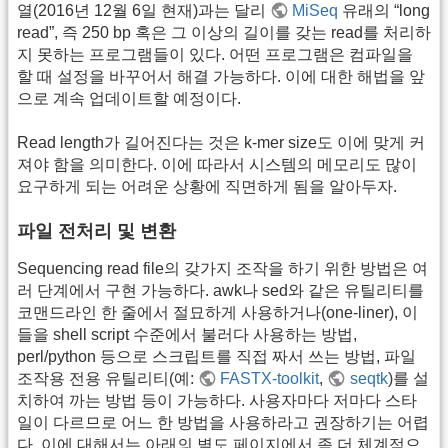
열(2016년 12월 6일 현재)과는 달리
MiSeq
유래의 “long
read”, 즉 250 bp 혹은 그 이상의 길이를 갖는 read를 처리하
지 못하는 프로그램들이 있다. 어떤 프로그램은 컴파일을
할 때 설정을 바꾸어서 해결 가능하다. 이에 대한 해법을 앞
으로 계속 업데이트할 예정이다.
Read length가 길어진다는 것은 k-mer size도 이에 맞게 커
져야 함을 의미한다. 이에 따라서 시스템의 메모리도 많이
요구하게 되는 어려운 상황에 직면하게 됨을 알아두자.
파일 전처리 및 변환
Sequencing read file의 갖가지 조작을 하기 위한 방법은 여
러 단계에서 구현 가능하다. awk나 sed와 같은 유틸리티를
코맨드라인 한 줄에서 절묘하게 사용하거나(one-liner), 이
들을 shell script 수준에서 불러다 사용하는 방법,
perl/python 등으로 스크립트를 직접 짜서 쓰는 방법, 파일
조작용 전용 유틸리티(예:
FASTX-toolkit
,
seqtk
)를 설
치하여 까는 방법 등이 가능하다. 사용자마다 저마다 스타
일이 다르므로 어느 한 방법을 사용하라고 권장하기는 어렵
다. 이에 대해서는 아래의 별도 페이지에서 좀 더 체계적으