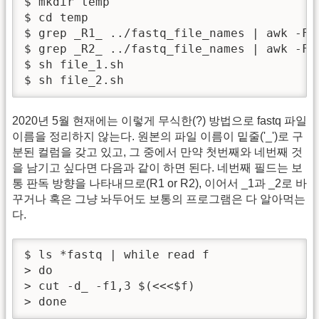
$ mkdir temp

$ cd temp

$ grep _R1_ ../fastq_file_names | awk -F_
$ grep _R2_ ../fastq_file_names | awk -F_
$ sh file_1.sh

$ sh file_2.sh
2020년 5월 현재에는 이렇게 무식한(?) 방법으로 fastq 파일
이름을 정리하지 않는다. 원본의 파일 이름이 밑줄('_')로 구
분된 컬럼을 갖고 있고, 그 중에서 만약 첫번째와 네번째 것
을 남기고 싶다면 다음과 같이 하면 된다. 네번째 필드는 보
통 판독 방향을 나타내므로(R1 or R2), 이어서 _1과 _2로 바
꾸거나 혹은 그냥 놔두어도 보통의 프로그램은 다 알아먹는
다.
$ ls *fastq | while read f

> do

> cut -d_ -f1,3 $(<<<$f)

> done