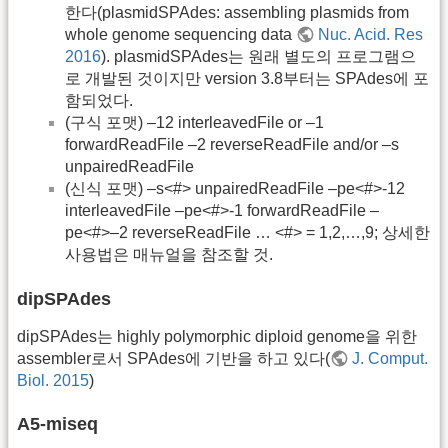
한다(plasmidSPAdes: assembling plasmids from
whole genome sequencing data
Nuc. Acid. Res
2016
). plasmidSPAdes는 원래 별도의 프로그램으
로 개발된 것이지만 version 3.8부터는 SPAdes에 포
함되었다.
(구식 포맷) –12 interleavedFile or –1
forwardReadFile –2 reverseReadFile and/or –s
unpairedReadFile
(신식 포맷) –s<#> unpairedReadFile –pe<#>-12
interleavedFile –pe<#>-1 forwardReadFile –
pe<#>–2 reverseReadFile … <#> = 1,2,…,9; 상세한
사용법은 매뉴얼을 참조할 것.
dipSPAdes
dipSPAdes는 highly polymorphic diploid genome을 위한
assembler로서 SPAdes에 기반을 하고 있다(
J. Comput.
Biol. 2015
)
A5-miseq