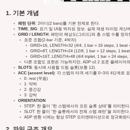
1. 기본 개념
패턴 단위
: 2마디(2 bars)를 기본 전제로 한다.
TIME_SIG
: 표기 및 UI용 박자표 정보. 실제 재생 타이밍 계
GRID / LENGTH
: 패턴의 해상도(그리드)와 총 스텝 수를 정의
표준 조합(2-bar 기준, 4박자)
GRID=16, LENGTH=32 (4/4, 1 bar = 16 steps, 1 beat =
GRID=8T, LENGTH=24 (12/8, 1 bar = 12 steps, 1 beat 
GRID=16T, LENGTH=48 (4/4 triplet, 1 bar = 24 steps, 
다른 조합도 표현은 가능하지만, ADP v2.2 표준 플레이
SLOTS
: 동시에 사용할 드럼 슬롯(보통 12).
ACC (accent level)
: 각 스텝의 타격 세기를 0~3의 4단계로 
0: rest (무음)
1: 약박
2: 중간강
3: 강박
ORIENTATION
STEP: 한 줄이 “한 스텝에서의 모든 슬롯 상태”를 의미한다
SLOT: 한 줄이 “한 슬롯에서의 전체 스텝 패턴”을 의미한다.
ADP 변환 시에는 항상 STEP 오리엔테이션으로 정규화된다
2. 파일 구조 개요