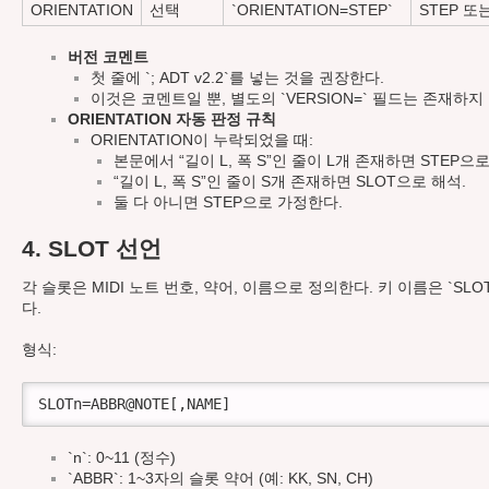
ORIENTATION
선택
`ORIENTATION=STEP`
STEP 또
버전 코멘트
첫 줄에 `; ADT v2.2`를 넣는 것을 권장한다.
이것은 코멘트일 뿐, 별도의 `VERSION=` 필드는 존재하지
ORIENTATION 자동 판정 규칙
ORIENTATION이 누락되었을 때:
본문에서 “길이 L, 폭 S”인 줄이 L개 존재하면 STEP으로
“길이 L, 폭 S”인 줄이 S개 존재하면 SLOT으로 해석.
둘 다 아니면 STEP으로 가정한다.
4. SLOT 선언
각 슬롯은 MIDI 노트 번호, 약어, 이름으로 정의한다. 키 이름은 `SLO
다.
형식:
SLOTn=ABBR@NOTE[,NAME]
`n`: 0~11 (정수)
`ABBR`: 1~3자의 슬롯 약어 (예: KK, SN, CH)