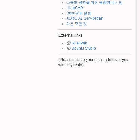
소규모 공연을 위한 음향장비 세팅
LibreCAD
DokuWiki 설정
KORG X2 Self-Repair
다른 모든 것
External links
DokuWiki
Ubuntu Studio
(Please include your email address if you
want my reply.)