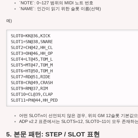
`NOTE`: 0~127 범위의 MIDI 노트 번호
`NAME`: 인간이 읽기 위한 슬롯 이름(선택)
예)
SLOT0=KK@36,KICK

SLOT1=SN@38,SNARE

SLOT2=CH@42,HH_CL

SLOT3=OH@46,HH_OP

SLOT4=LT@45,TOM_L

SLOT5=MT@47,TOM_M

SLOT6=HT@50,TOM_H

SLOT7=RD@51,RIDE

SLOT8=CR@49,CRASH

SLOT9=RM@37,RIM

SLOT10=CL@39,CLAP

SLOT11=PH@44,HH_PED
어떤 SLOTn이 선언되지 않은 경우, 위의 GM 12슬롯 기본값
ADP v2.2 표준에서는 SLOTS=12, SLOT0~11이 모두 존재
5. 본문 패턴: STEP / SLOT 표현