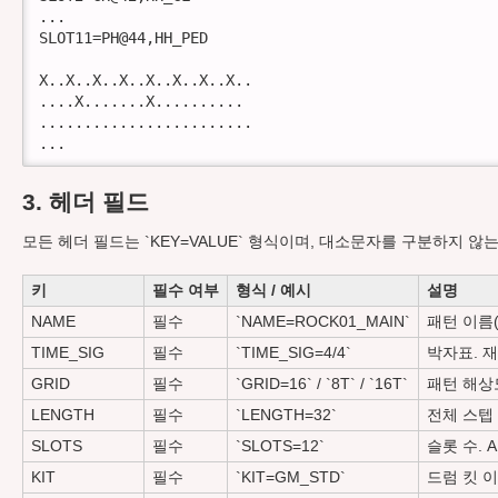
...

SLOT11=PH@44,HH_PED

X..X..X..X..X..X..X..X..

....X.......X..........

........................

...
3. 헤더 필드
모든 헤더 필드는 `KEY=VALUE` 형식이며, 대소문자를 구분하지 않
키
필수 여부
형식 / 예시
설명
NAME
필수
`NAME=ROCK01_MAIN`
패턴 이름
TIME_SIG
필수
`TIME_SIG=4/4`
박자표. 
GRID
필수
`GRID=16` / `8T` / `16T`
패턴 해상
LENGTH
필수
`LENGTH=32`
전체 스텝 
SLOTS
필수
`SLOTS=12`
슬롯 수. A
KIT
필수
`KIT=GM_STD`
드럼 킷 이