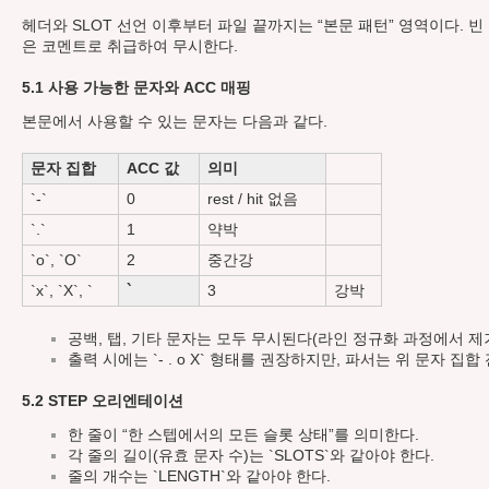
헤더와 SLOT 선언 이후부터 파일 끝까지는 “본문 패턴” 영역이다. 빈
은 코멘트로 취급하여 무시한다.
5.1 사용 가능한 문자와 ACC 매핑
본문에서 사용할 수 있는 문자는 다음과 같다.
문자 집합
ACC 값
의미
`-`
0
rest / hit 없음
`.`
1
약박
`o`, `O`
2
중간강
`x`, `X`, `
`
3
강박
공백, 탭, 기타 문자는 모두 무시된다(라인 정규화 과정에서 제거
출력 시에는 `- . o X` 형태를 권장하지만, 파서는 위 문자 집
5.2 STEP 오리엔테이션
한 줄이 “한 스텝에서의 모든 슬롯 상태”를 의미한다.
각 줄의 길이(유효 문자 수)는 `SLOTS`와 같아야 한다.
줄의 개수는 `LENGTH`와 같아야 한다.