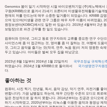
Genomics 붐이 일기 시작하던 시절 바이오벤처기업 (주)제노텍에
구원(KRIBB)으로 옮겨서 21세기 프론티어 미생물유전체활용기술개
현재의 저를 만드는데 매우 소중한 밑거름이 되었습니다. KRIBB 
으며 있으며(미생물 관련 연구 그룹은 매우 자주 이름이 바뀌었음), 2
원정보센터(KOBIC)에서도 일한 바 있습니다. 2019년 4월부터 2년
보팀장)으로 파견 근무를 한 일도 있습니다.
컴퓨터와 인터넷, 그리고 동료 연구자와의 교류를 중요한 연구 수단으
사이언스에 좀 더 접근하는 것, 영어를 좀 더 잘하는 것, 여행에 도움
것, 그리고 음악을 즐기는 것(작곡, 연주, 녹음 등)이 저의 영원한 숙
두고 있습니다. 아이들은 벌써 모두 집을 떠났군요.
2023년 8월 1일부터 2024년 1월 22일까지
국무조정실 규제혁신
하였습니다. 2024년 1월 KRIBB으로 돌아와서
국가생명연구자원정보
다.
좋아하는 것
컴퓨터, 사진 찍기, 만년필, 독서, 음악 감상, 악기 연주, 자전거를
변합니다!). 가끔 납땜질도 하는데, 매우 간단한 수준의 오디오 회로
일은 천성적으로 잘 하지 못합니다. 2014년부터는 진공관 오디오에 
하기 시작하였고, 2020년부터는 리눅스를 이용한 음악과 동영상 제작