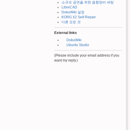
소규모 공연을 위한 음향장비 세팅
LibreCAD
DokuWiki 설정
KORG X2 Self-Repair
다른 모든 것
External links
DokuWiki
Ubuntu Studio
(Please include your email address if you
want my reply.)