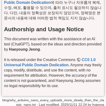
Public Domain Dedication
에 따라 누구나 자유롭게 복제,
수정, 배포, 활용할 수 있으며, 출처 표시도 필요하지 않습니
다. 다만, 내용의 정확성은 보장되지 않았으며, 정해영은 본
문서의 내용에 대해 어떠한 법적 책임도 지지 않습니다.
Authorship and Usage Notice
This document was written with the assistance of an AI
tool (ChatGPT), based on the ideas and direction provided
by
Haeyoung Jeong
.
It is released under the Creative Commons
CC0 1.0
Universal Public Domain Dedication
. Anyone may freely
copy, modify, distribute, and use the content, with no
requirement for attribution. However, the accuracy of the
content is not guaranteed, and Haeyoung Jeong assumes
no legal responsibility for its use.
blog/why_arduino_nano_every_uploads_more_slowly_than_the_cla
ssic_nano.txt
· Last modified:
2025/11/11 22:24
by
hyjeong