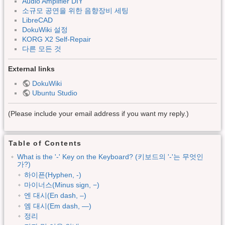
Audio Amplifier DIY
소규모 공연을 위한 음향장비 세팅
LibreCAD
DokuWiki 설정
KORG X2 Self-Repair
다른 모든 것
External links
DokuWiki
Ubuntu Studio
(Please include your email address if you want my reply.)
Table of Contents
What is the '-' Key on the Keyboard? (키보드의 '-'는 무엇인
가?)
하이픈(Hyphen, -)
마이너스(Minus sign, −)
엔 대시(En dash, –)
엠 대시(Em dash, —)
정리