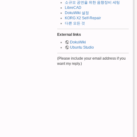
소규모 공연을 위한 음향장비 세팅
LibreCAD
DokuWiki 설정
KORG X2 Self-Repair
다른 모든 것
External links
DokuWiki
Ubuntu Studio
(Please include your email address if you
want my reply.)