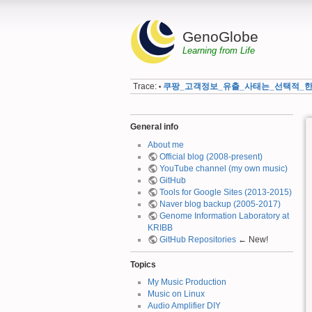
GenoGlobe
Learning from Life
Trace:
쿠팡_고객정보_유출_사태는_선택적_
•
General info
About me
Official blog (2008-present)
YouTube channel (my own music)
GitHub
Tools for Google Sites (2013-2015)
Naver blog backup (2005-2017)
Genome Information Laboratory at
KRIBB
GitHub Repositories
← New!
Topics
My Music Production
Music on Linux
Audio Amplifier DIY